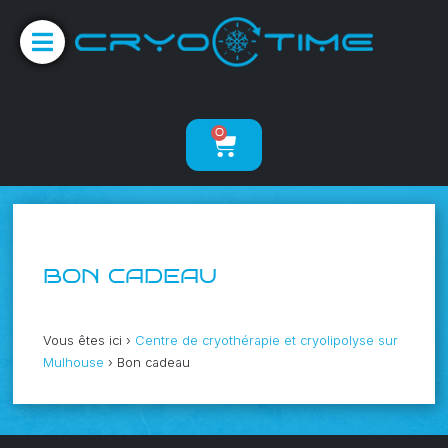
0
BON CADEAU
Vous êtes ici ›
Centre de cryothérapie et cryolipolyse sur
Mulhouse
›
Bon cadeau